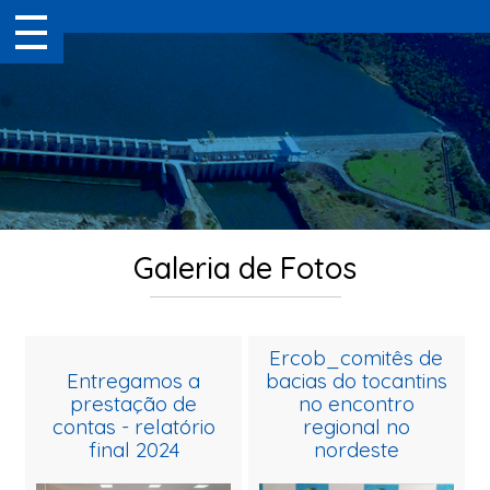
Galeria de Fotos
ercob_comitês de
entregamos a
bacias do tocantins
prestação de
no encontro
contas - relatório
regional no
final 2024
nordeste