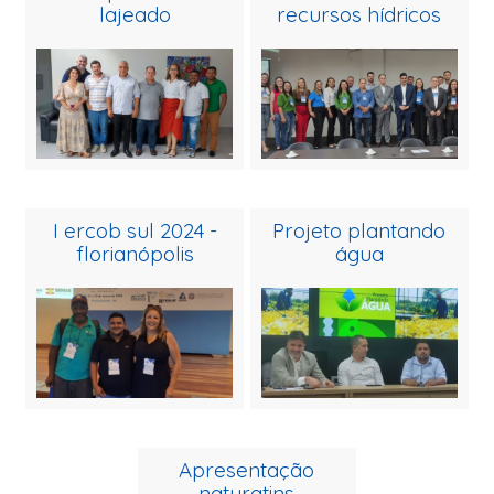
lajeado
recursos hídricos
i ercob sul 2024 -
projeto plantando
florianópolis
água
apresentação
naturatins